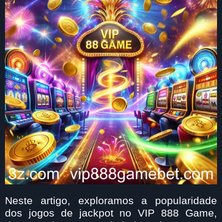
Neste artigo, exploramos a popularidade
dos jogos de jackpot no VIP 888 Game,