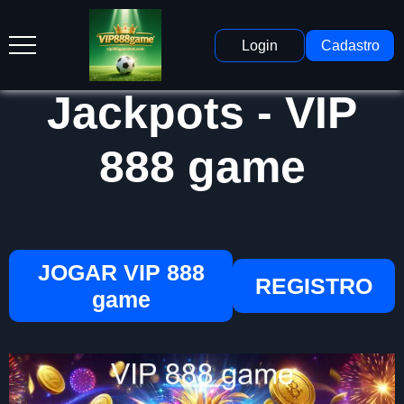
Login
Cadastro
Jackpots - VIP
888 game
JOGAR VIP 888
REGISTRO
game