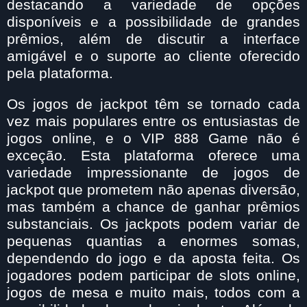
destacando a variedade de opções
disponíveis e a possibilidade de grandes
prêmios, além de discutir a interface
amigável e o suporte ao cliente oferecido
pela plataforma.
Os jogos de jackpot têm se tornado cada
vez mais populares entre os entusiastas de
jogos online, e o VIP 888 Game não é
exceção. Esta plataforma oferece uma
variedade impressionante de jogos de
jackpot que prometem não apenas diversão,
mas também a chance de ganhar prêmios
substanciais. Os jackpots podem variar de
pequenas quantias a enormes somas,
dependendo do jogo e da aposta feita. Os
jogadores podem participar de slots online,
jogos de mesa e muito mais, todos com a